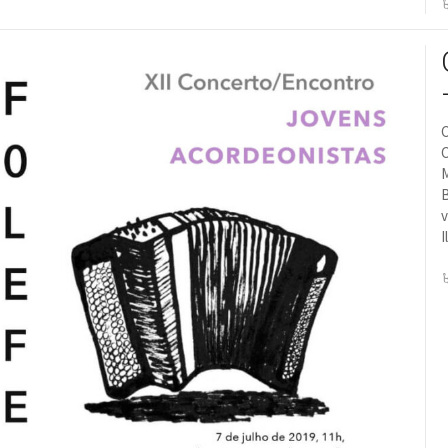
C
C
M
B
v
I