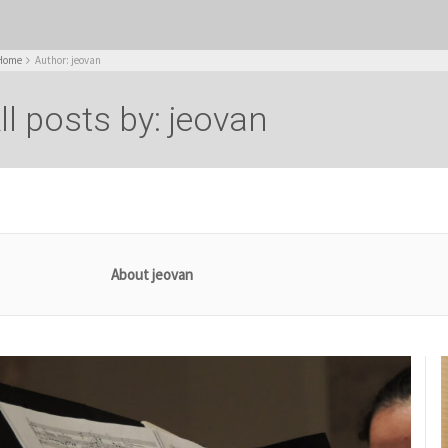
Home
Author: jeovan
ll posts by: jeovan
About jeovan