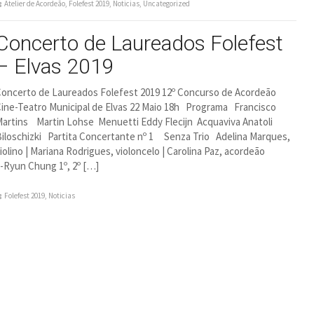
Atelier de Acordeão
,
Folefest 2019
,
Noticias
,
Uncategorized
Concerto de Laureados Folefest
– Elvas 2019
oncerto de Laureados Folefest 2019 12º Concurso de Acordeão
ine-Teatro Municipal de Elvas 22 Maio 18h Programa Francisco
artins Martin Lohse Menuetti Eddy Flecijn Acquaviva Anatoli
iloschizki Partita Concertante nº 1 Senza Trio Adelina Marques,
iolino | Mariana Rodrigues, violoncelo | Carolina Paz, acordeão
l-Ryun Chung 1º, 2º […]
Folefest 2019
,
Noticias