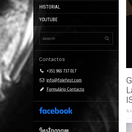
HISTORIAL
YOUTUBE
Contactos
+351 965 737 017
G
info@folefest.com
L
Formulário Contacto
I
F