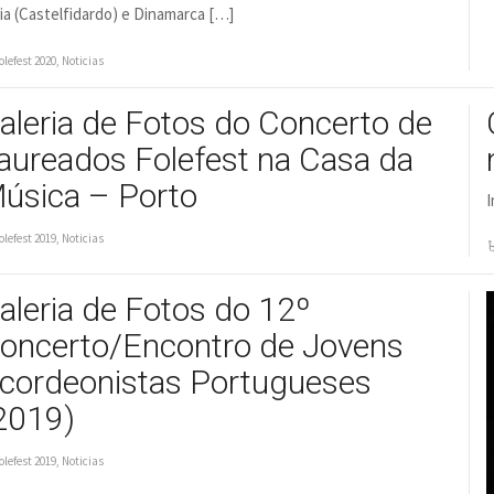
lia (Castelfidardo) e Dinamarca […]
olefest 2020
,
Noticias
aleria de Fotos do Concerto de
aureados Folefest na Casa da
úsica – Porto
I
olefest 2019
,
Noticias
aleria de Fotos do 12º
oncerto/Encontro de Jovens
cordeonistas Portugueses
2019)
olefest 2019
,
Noticias