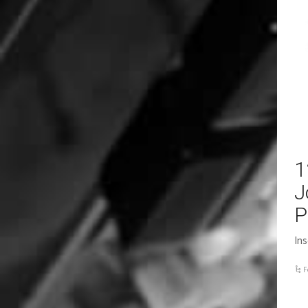
1
J
P
Ins
F