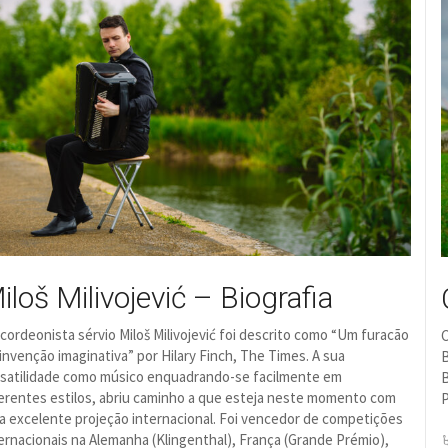
iloš Milivojević – Biografia
cordeonista sérvio Miloš Milivojević foi descrito como “Um furacão
C
invenção imaginativa” por Hilary Finch, The Times. A sua
B
rsatilidade como músico enquadrando-se facilmente em
B
erentes estilos, abriu caminho a que esteja neste momento com
P
 excelente projeção internacional. Foi vencedor de competições
ernacionais na Alemanha (Klingenthal), França (Grande Prémio),