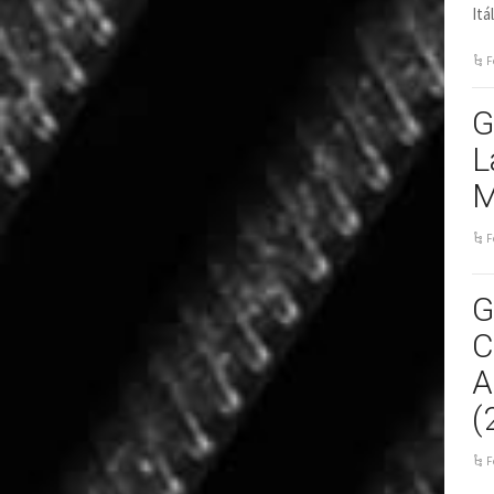
Itá
F
G
L
M
F
G
C
A
(
F