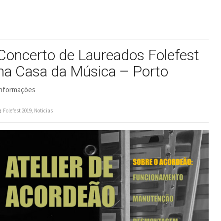
Concerto de Laureados Folefest
na Casa da Música – Porto
nformações
Folefest 2019
,
Noticias