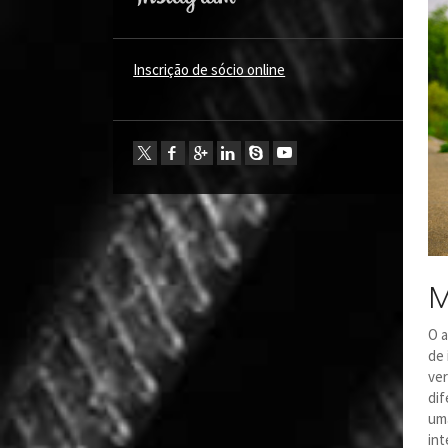
Inscrição de sócio online
M
O a
de 
ve
dif
uma
int