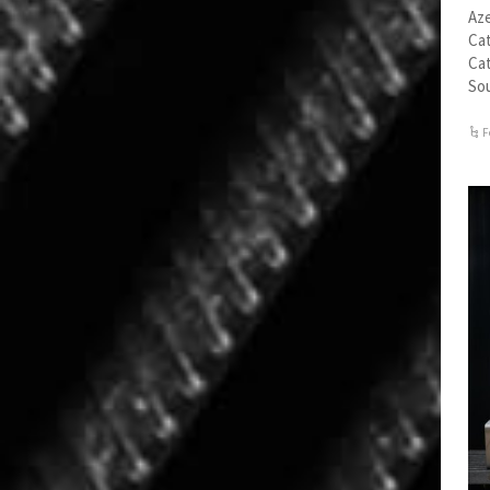
Aze
Cat
Cat
Sou
F