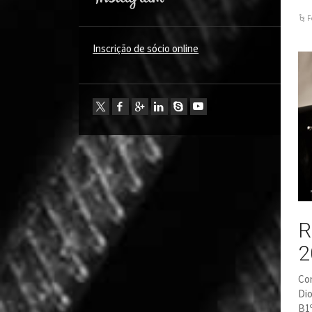
F
Inscrição de sócio online
R
2
Con
Dio
B1º