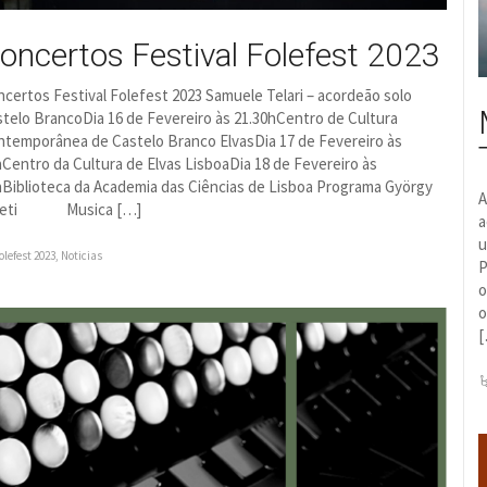
oncertos Festival Folefest 2023
certos Festival Folefest 2023 Samuele Telari – acordeão solo
telo BrancoDia 16 de Fevereiro às 21.30hCentro de Cultura
ntemporânea de Castelo Branco ElvasDia 17 de Fevereiro às
Centro da Cultura de Elvas LisboaDia 18 de Fevereiro às
Biblioteca da Academia das Ciências de Lisboa Programa György
A
geti Musica […]
a
u
olefest 2023
,
Noticias
P
o
o
[