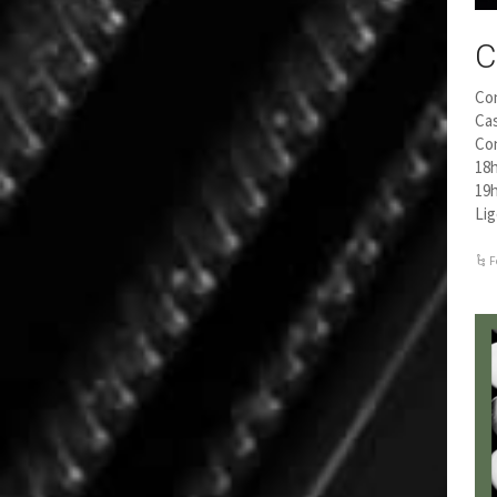
C
Con
Cas
Co
18h
19h
Li
F