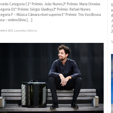
vedo Categoria C1º Prémio: João Nunes2º Prémio: Maria Ornelas
G
egoria D1º Prémio: Sérgio Gladkyy2º Prémio: Rafael Nunes
a
egoria F – Música Câmara nível superior1º Prémio: Trio VociBruna
d
sa – violinoSílvia […]
J
J
olefest 2023
,
Laureados
,
Noticias
2