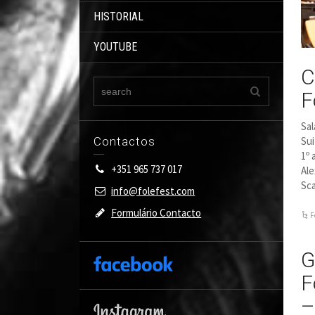
HISTORIAL
YOUTUBE
C
F
Sal
Sui
Contactos
1º 
+351 965 737 017
Al
Sca
info@folefest.com
Formulário Contacto
F
G
F
–